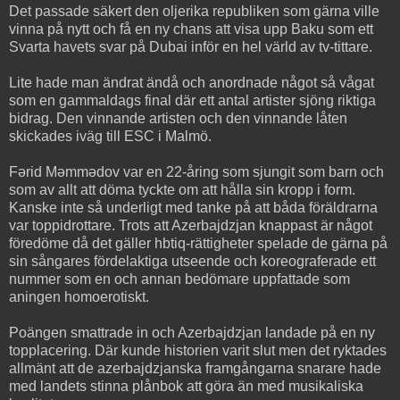
Det passade säkert den oljerika republiken som gärna ville
vinna på nytt och få en ny chans att visa upp Baku som ett
Svarta havets svar på Dubai inför en hel värld av tv-tittare.
Lite hade man ändrat ändå och anordnade något så vågat
som en gammaldags final där ett antal artister sjöng riktiga
bidrag. Den vinnande artisten och den vinnande låten
skickades iväg till ESC i Malmö.
Fərid Məmmədov var en 22-åring som sjungit som barn och
som av allt att döma tyckte om att hålla sin kropp i form.
Kanske inte så underligt med tanke på att båda föräldrarna
var toppidrottare. Trots att Azerbajdzjan knappast är något
föredöme då det gäller hbtiq-rättigheter spelade de gärna på
sin sångares fördelaktiga utseende och koreograferade ett
nummer som en och annan bedömare uppfattade som
aningen homoerotiskt.
Poängen smattrade in och Azerbajdzjan landade på en ny
topplacering. Där kunde historien varit slut men det ryktades
allmänt att de azerbajdzjanska framgångarna snarare hade
med landets stinna plånbok att göra än med musikaliska