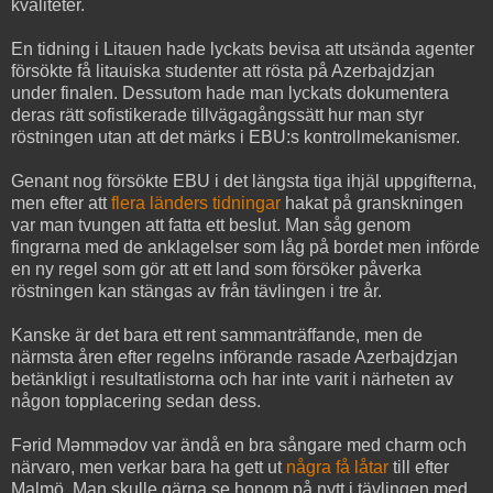
kvaliteter.
En tidning i Litauen hade lyckats bevisa att utsända agenter
försökte få litauiska studenter att rösta på Azerbajdzjan
under finalen. Dessutom hade man lyckats dokumentera
deras rätt sofistikerade tillvägagångssätt hur man styr
röstningen utan att det märks i EBU:s kontrollmekanismer.
Genant nog försökte EBU i det längsta tiga ihjäl uppgifterna,
men efter att
flera länders tidningar
hakat på granskningen
var man tvungen att fatta ett beslut. Man såg genom
fingrarna med de anklagelser som låg på bordet men införde
en ny regel som gör att ett land som försöker påverka
röstningen kan stängas av från tävlingen i tre år.
Kanske är det bara ett rent sammanträffande, men de
närmsta åren efter regelns införande rasade Azerbajdzjan
betänkligt i resultatlistorna och har inte varit i närheten av
någon topplacering sedan dess.
Fərid Məmmədov var ändå en bra sångare med charm och
närvaro, men verkar bara ha gett ut
några få låtar
till efter
Malmö. Man skulle gärna se honom på nytt i tävlingen med